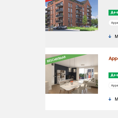
A+
App
Me
BESCHIKBAAR
App
A+
App
Me