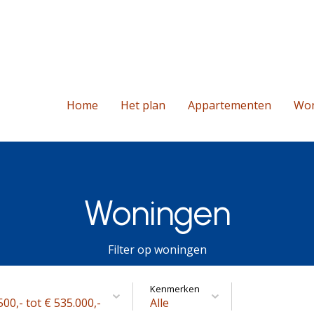
Home
Het plan
Appartementen
Wo
Woningen
Filter op woningen
Kenmerken
500,- tot € 535.000,-
Alle