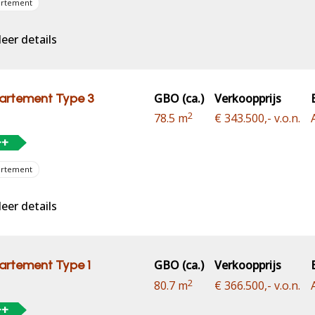
artement
er details
artement Type 3
GBO (ca.)
Verkoopprijs
2
78.5 m
€ 343.500,- v.o.n.
++
artement
er details
artement Type 1
GBO (ca.)
Verkoopprijs
2
80.7 m
€ 366.500,- v.o.n.
++