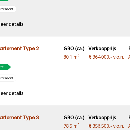
artement
er details
artement Type 2
GBO (ca.)
Verkoopprijs
2
80.1 m
€ 364.000,- v.o.n.
++
artement
er details
artement Type 3
GBO (ca.)
Verkoopprijs
2
78.5 m
€ 356.500,- v.o.n.