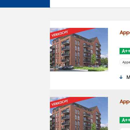
App
VERKOCHT
A+
App
Me
App
VERKOCHT
A+