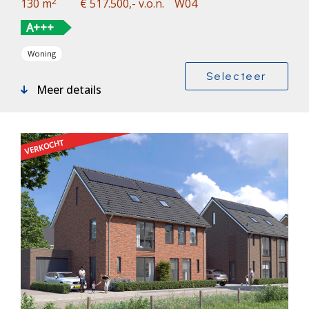
2
130 m
€ 517.500,- v.o.n.
W04
A+++
Woning
Selecteer
Meer details
VERKOCHT