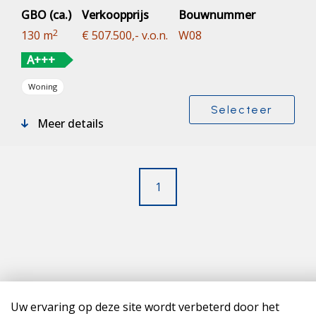
GBO (ca.)
Verkoopprijs
Bouwnummer
2
130 m
€ 507.500,- v.o.n.
W08
A+++
Woning
Selecteer
Meer details
1
Uw ervaring op deze site wordt verbeterd door het
Copyright 2026 Markhaven