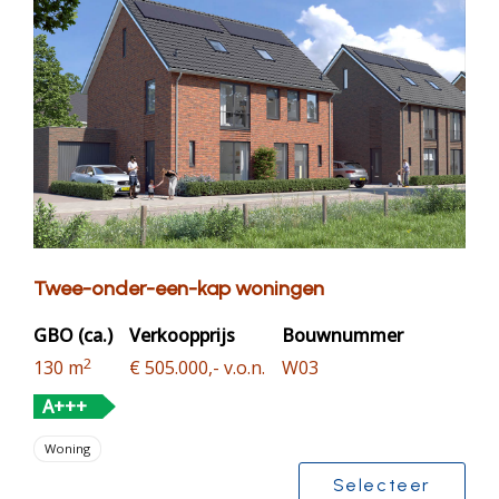
Twee-onder-een-kap woningen
GBO (ca.)
Verkoopprijs
Bouwnummer
2
130 m
€ 505.000,- v.o.n.
W03
A+++
Woning
Selecteer