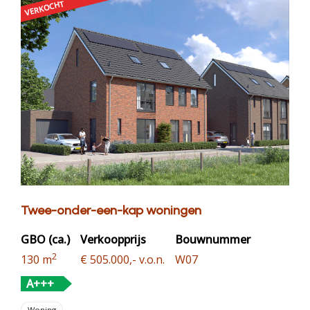
VERKOCHT
Twee-onder-een-kap woningen
GBO (ca.)
Verkoopprijs
Bouwnummer
2
130 m
€ 505.000,- v.o.n.
W07
A+++
Woning