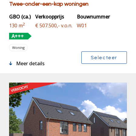
Twee-onder-een-kap woningen
GBO (ca.)
Verkoopprijs
Bouwnummer
2
130 m
€ 507.500,- v.o.n.
W01
A+++
Woning
Selecteer
Meer details
VERKOCHT