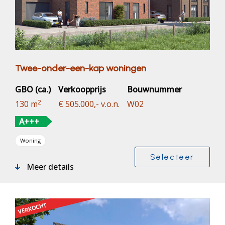
Twee-onder-een-kap woningen
GBO (ca.)
Verkoopprijs
Bouwnummer
2
130 m
€ 505.000,- v.o.n.
W02
A+++
Woning
Selecteer
Meer details
VERKOCHT