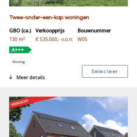
Twee-onder-een-kap woningen
GBO (ca.)
Verkoopprijs
Bouwnummer
2
130 m
€ 535.000,- v.o.n.
W05
A+++
Woning
Selecteer
Meer details
VERKOCHT