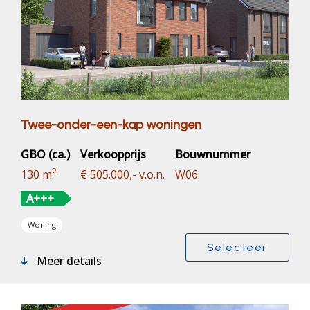
Twee-onder-een-kap woningen
GBO (ca.)
Verkoopprijs
Bouwnummer
2
130 m
€ 505.000,- v.o.n.
W06
A+++
Woning
Selecteer
Meer details